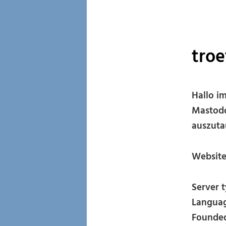
troe
Hallo im
Mastodo
auszuta
Websit
Server 
Languag
Founded