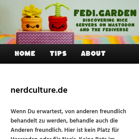
Skip
to
primary
content
Fedi.Garden – An easy way to join
Mastodon and the Fediverse
Main
Home
Tips
About
menu
nerdculture.de
Wenn Du erwartest, von anderen freundlich
behandelt zu werden, behandle auch die
Anderen freundlich. Hier ist kein Platz für