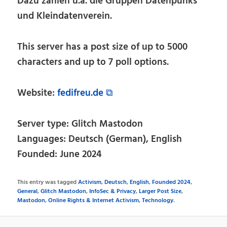
Dazu zählen u.a. die Gruppen Datenpunks
und Kleindatenverein.
This server has a post size of up to 5000
characters and up to 7 poll options.
Website:
fedifreu.de ⧉
Server type: Glitch Mastodon
Languages: Deutsch (German), English
Founded: June 2024
This entry was tagged
Activism
,
Deutsch
,
English
,
Founded 2024
,
General
,
Glitch Mastodon
,
InfoSec & Privacy
,
Larger Post Size
,
Mastodon
,
Online Rights & Internet Activism
,
Technology
.