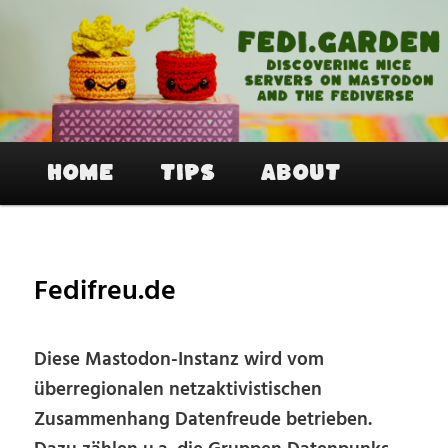
Skip
to
primary
content
Fedi.Garden – An easy way to join
Mastodon and the Fediverse
Main
Home
Tips
About
menu
Fedifreu.de
Diese Mastodon-Instanz wird vom
überregionalen netzaktivistischen
Zusammenhang Datenfreude betrieben.